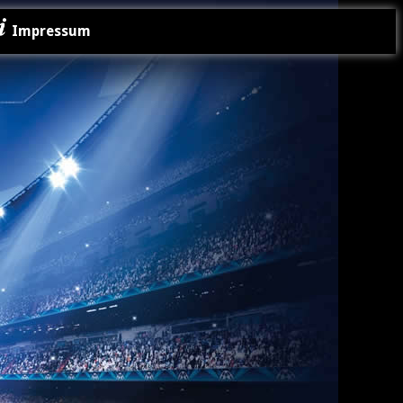
Impressum