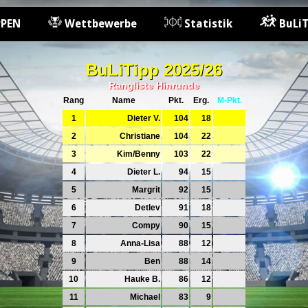
PPEN
Wettbewerbe
Statistik
BuLiT
BuLiTipp 2025/26
Rangliste Hinrunde
Rang
Name
Pkt.
Erg.
M-Pkt.
1
Dieter V.
104
18
2
Christiane
104
22
3
Kim/Benny
103
22
4
Dieter L.
94
15
5
Margrit
92
15
6
Detlev
91
18
7
Compy
90
15
8
Anna-Lisa
88
12
9
Ben
88
14
10
Hauke B.
86
12
11
Michael
83
9