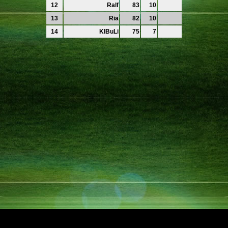
12
Ralf
83
10
13
Ria
82
10
14
KIBuLi
75
7