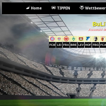
Home
TIPPEN
Wettbewer
BuLi
Auswahl M
FCB
LEI
FRA
BRE
LEV
HOF
FBG
FC