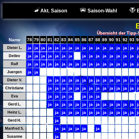
Akt. Saison
Saison-Wahl
B
Übersicht der Tipp-
Name
78
79
80
81
82
83
84
85
86
87
88
89
90
91
92
93
9
ja
ja
ja
ja
ja
ja
ja
ja
ja
ja
ja
ja
ja
ja
ja
ja
j
Dieter L.
ja
ja
ja
ja
ja
ja
ja
no
ja
ja
ja
ja
ja
ja
ja
ja
j
Detlev
ja
ja
ja
ja
ja
ja
ja
ja
ja
ja
ja
ja
ja
ja
ja
ja
j
Ralf
ja
ja
no
no
no
no
no
no
no
no
no
no
no
no
no
no
n
Juergen
no
no
no
ja
ja
ja
ja
ja
ja
ja
ja
ja
ja
ja
ja
ja
j
Dieter V.
no
no
no
ja
ja
ja
ja
ja
ja
ja
ja
ja
ja
ja
ja
ja
j
Christiane
no
no
no
ja
ja
ja
ja
no
ja
ja
ja
no
no
no
no
no
n
Eva
no
no
no
ja
ja
ja
ja
ja
ja
ja
ja
ja
ja
ja
ja
ja
j
Gerd L.
no
no
no
no
ja
ja
ja
ja
ja
ja
ja
ja
ja
ja
ja
ja
j
Heinz L.
no
no
no
no
ja
no
no
no
no
no
no
no
no
no
no
no
n
Gerd H.
no
no
no
no
ja
ja
ja
ja
ja
no
ja
no
no
no
no
no
n
Manfred S.
no
no
no
no
ja
no
no
no
no
no
no
no
no
no
no
no
n
Susanne