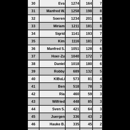
30
Eva
1274
164
7
31
Manfred W.
1258
198
8
32
Soeren
1234
201
8
33
Miriam
1211
181
8
34
Sigrid
1141
193
7
35
Kim
1116
181
7
36
Manfred S.
1051
128
6
37
Hoer-Zu
1040
172
7
38
Daniel
1018
180
6
39
Robby
689
132
5
40
KIBuLi
573
81
4
41
Ben
518
78
3
42
Ria
460
59
3
43
Wilfried
448
85
3
44
Sven S.
421
64
3
45
Juergen
336
43
2
46
Hauke B.
335
45
2