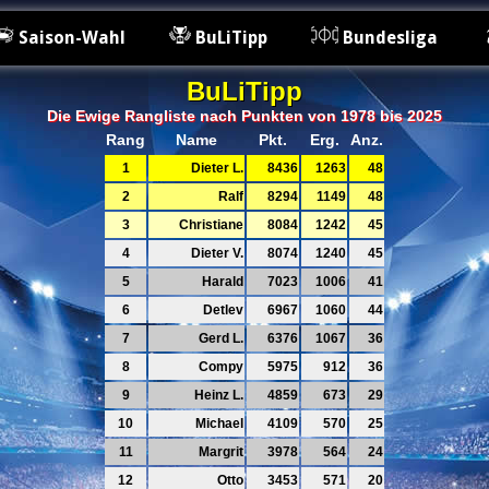
Saison-Wahl
BuLiTipp
Bundesliga
BuLiTipp
Die Ewige Rangliste nach Punkten von 1978 bis 2025
Rang
Name
Pkt.
Erg.
Anz.
1
Dieter L.
8436
1263
48
2
Ralf
8294
1149
48
3
Christiane
8084
1242
45
4
Dieter V.
8074
1240
45
5
Harald
7023
1006
41
6
Detlev
6967
1060
44
7
Gerd L.
6376
1067
36
8
Compy
5975
912
36
9
Heinz L.
4859
673
29
10
Michael
4109
570
25
11
Margrit
3978
564
24
12
Otto
3453
571
20