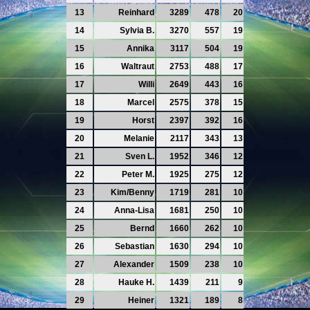
13
Reinhard
3289
478
20
14
Sylvia B.
3270
557
19
15
Annika
3117
504
19
16
Waltraut
2753
488
17
17
Willi
2649
443
16
18
Marcel
2575
378
15
19
Horst
2397
392
16
20
Melanie
2117
343
13
21
Sven L.
1952
346
12
22
Peter M.
1925
275
12
23
Kim/Benny
1719
281
10
24
Anna-Lisa
1681
250
10
25
Bernd
1660
262
10
26
Sebastian
1630
294
10
27
Alexander
1509
238
10
28
Hauke H.
1439
211
9
29
Heiner
1321
189
8