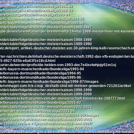
.de/fc-bayern-muenchen/kader/bundesliga/1980-81
.de/hamburger-sv/kader/bundesliga/1981-82
.de/hamburger-sv/kader/bundesliga/1982-83
de/vfb-stuttgart/kader/bundesliga/1983-84
.de/fc-bayern-muenchen/kader/bundesliga/1984-85
.de/fc-bayern-muenchen/kader/bundesliga/1985-86
om/de/club/erfolge/deutscher-meister/saison-1986-1987
tube.de/wistorie/wita/werder-bremen-wita-14-mai-1988-meisterfeier-mit-kleine
om/de/club/erfolge/deutscher-meister/saison-1988-1989
om/de/club/erfolge/deutscher-meister/saison-1989-1990
alz.de/sport_artikel,-deutscher-meister-vor-30-jahren-king-kalli-rasenschach-
rter-nachrichten.de/inhalt.deutsche-meisterschaft-1992-das-vfb-endspiel-bei-b
5-4927-925b-e8a63f1e18cd.html
kurier.de/werder/profis/die-helden-von-1993-doc7e4ixvlwhjojy01m1sj
.de/fc-bayern-muenchen/kader/bundesliga/1993-94
.de/borussia-dortmund/kader/bundesliga/1994-95
.de/borussia-dortmund/kader/bundesliga/1995-96
.de/fc-bayern-muenchen/kader/bundesliga/1996-97#images
.de/rehhagel-zum-fck-coup_deshalb-sind-wir-meister-geworden-721261/artikel
om/de/club/erfolge/deutscher-meister/saison-1998-1999
om/de/club/erfolge/deutscher-meister/saison-1999-2000
l.de/fotostrecke/traeumen-von-der-meisterschaft-fotostrecke-106777.html
.de/borussia-dortmund/kader/bundesliga/2001-02
om/de/club/erfolge/deutscher-meister/saison-2002-2003
.de/werder-bremen/kader/bundesliga/2003-04
.de/fc-bayern-muenchen/kader/bundesliga/2004-05#images
om/de/club/erfolge/deutscher-meister/saison-2005-2006
de/1893/club/vfb-e-v-/geschichte/chronik/19--mai-2007/
om/de/club/erfolge/deutscher-meister/saison-2007-2008
zzer.de/artikel/darum-gibt-s-so-einen-meister-wie-den-vfl-wolfsburg-nie-wieder