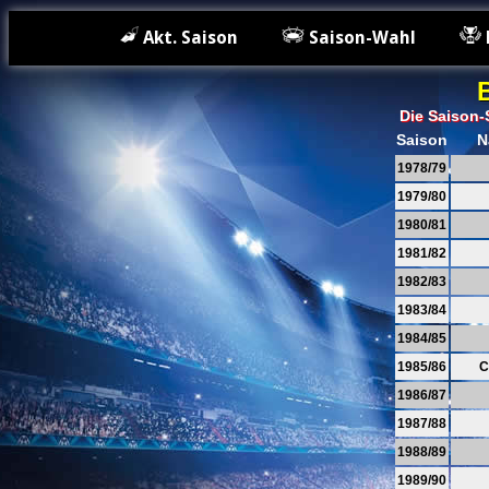
Akt. Saison
Saison-Wahl
Die Saison-
Saison
N
1978/79
1979/80
1980/81
1981/82
1982/83
1983/84
1984/85
1985/86
C
1986/87
1987/88
1988/89
1989/90