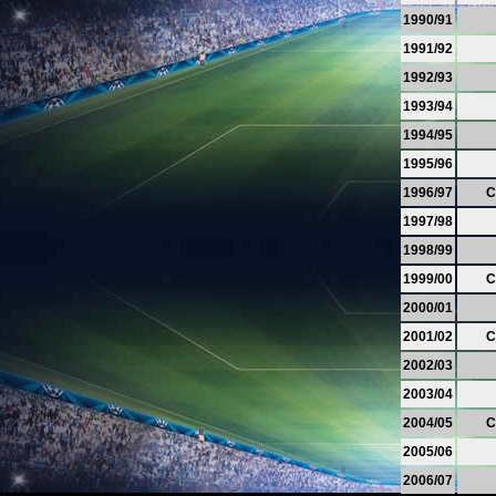
1990/91
1991/92
1992/93
1993/94
1994/95
1995/96
1996/97
C
1997/98
1998/99
1999/00
C
2000/01
2001/02
C
2002/03
2003/04
2004/05
C
2005/06
2006/07